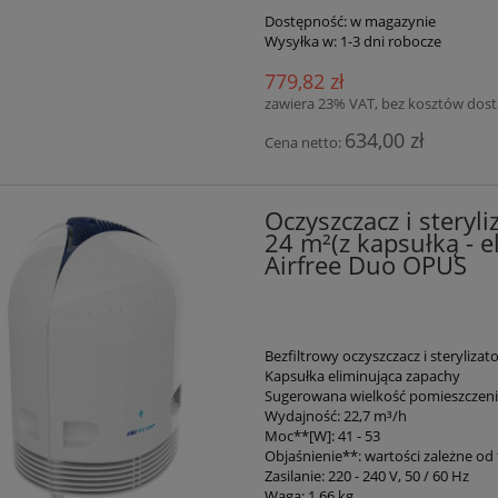
Dostępność:
w magazynie
Wysyłka w:
1-3 dni robocze
779,82 zł
zawiera 23% VAT, bez kosztów dos
634,00 zł
Cena netto:
Oczyszczacz i steryl
24 m²(z kapsułką - e
Airfree Duo OPUS
Bezfiltrowy oczyszczacz i steryliza
Kapsułka eliminująca zapachy
Sugerowana wielkość pomieszczeni
Wydajność: 22,7 m³/h
Moc**[W]: 41 - 53
Objaśnienie**: wartości zależne od 
Zasilanie: 220 - 240 V, 50 / 60 Hz
Waga: 1,66 kg