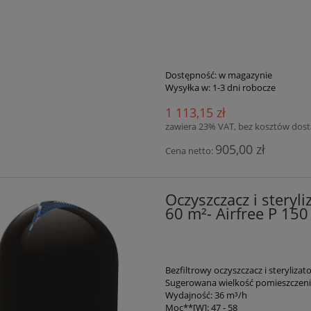
Dostępność:
w magazynie
Wysyłka w:
1-3 dni robocze
1 113,15 zł
zawiera 23% VAT, bez kosztów dos
905,00 zł
Cena netto:
Oczyszczacz i steryl
60 m²- Airfree P 15
Bezfiltrowy oczyszczacz i steryliza
Sugerowana wielkość pomieszczeni
Wydajność: 36 m³/h
Moc**[W]: 47 - 58