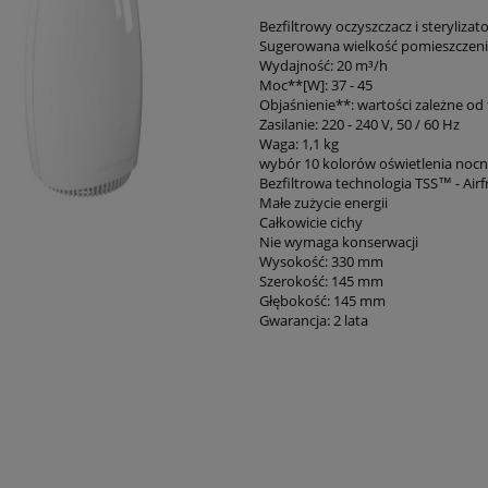
Bezfiltrowy oczyszczacz i steryliza
Sugerowana wielkość pomieszczeni
Wydajność: 20 m³/h
Moc**[W]: 37 - 45
Objaśnienie**: wartości zależne od 
Zasilanie: 220 - 240 V, 50 / 60 Hz
Waga: 1,1 kg
wybór 10 kolorów oświetlenia noc
Bezfiltrowa technologia TSS™ - Airfr
Małe zużycie energii
Całkowicie cichy
Nie wymaga konserwacji
Wysokość: 330 mm
Szerokość: 145 mm
Głębokość: 145 mm
Gwarancja: 2 lata