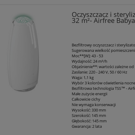
Oczyszczacz i steryl
32 m²- Airfree Baby
Bezfiltrowy oczyszczacz i steryliza
Sugerowana wielkość pomieszczeni
Moc**[W]: 43 - 53
Wydajność: 24 m³/h
Objaśnienie**: wartości zależne od 
Zasilanie: 220 - 240 V, 50 / 60 Hz
Waga: 1,1 kg
Wybór 3 kolorów oświetlenia nocne
Bezfiltrowa technologia TSS™ - Airfr
Małe zużycie energii
Całkowicie cichy
Nie wymaga konserwacji
Wysokość: 330 mm
Szerokość: 145 mm
Głębokość: 145 mm
Gwarancja: 2 lata