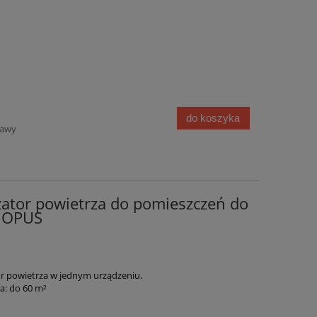
do koszyka
tawy
izator powietrza do pomieszczeń do
0 OPUS
tor powietrza w jednym urządzeniu.
a: do 60 m²