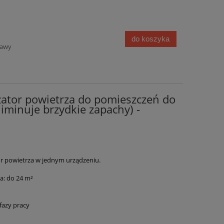
do koszyka
tawy
izator powietrza do pomieszczeń do
liminuje brzydkie zapachy) -
tor powietrza w jednym urządzeniu.
a: do 24 m²
fazy pracy