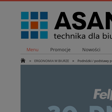
Menu
Promocje
Nowości
»
»
ERGONOMIA W BIURZE
Podnóżki / podstawy p