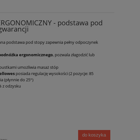
 ERGONOMICZNY - podstawa pod
gwarancji
ana podstawa pod stopy zapewnia pełny odpoczynek
podnóżka ergonomicznego
, pozwala złagodzić lub
ypustkami umożliwia masaż stóp
ellowes
posiada regulację wysokości (2 pozycje: 85
a (płynnie do 25°)
 z odzysku
do koszyka
tawy