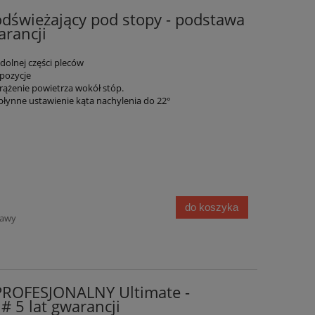
dświeżający pod stopy - podstawa
arancji
 dolnej części pleców
 pozycje
rążenie powietrza wokół stóp.
łynne ustawienie kąta nachylenia do 22°
do koszyka
tawy
PROFESJONALNY Ultimate -
# 5 lat gwarancji