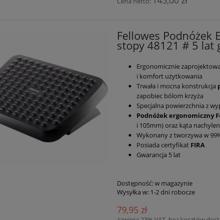
Cena netto:
Fellowes Podnóżek
stopy 48121 # 5 lat 
Ergonomicznie zaprojektow
i komfort użytkowania
Trwała i mocna konstrukcja
zapobiec bólom krzyża
Specjalna powierzchnia z w
Podnóżek ergonomiczny F
i 105mm) oraz kąta nachyleni
Wykonany z tworzywa w 99%
Posiada certyfikat
FIRA
Gwarancja 5 lat
Dostępność:
w magazynie
Wysyłka w:
1-2 dni robocze
79,95 zł
zawiera 23% VAT, bez kosztów dos