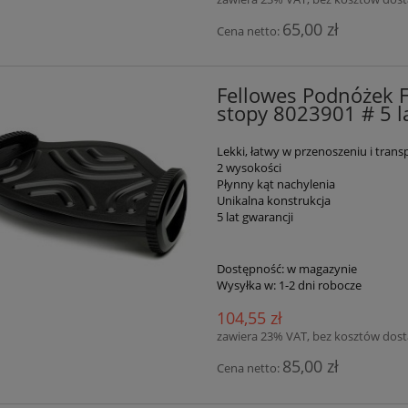
65,00 zł
Cena netto:
Fellowes Podnóżek 
stopy 8023901 # 5 l
Lekki, łatwy w przenoszeniu i trans
2 wysokości
Płynny kąt nachylenia
Unikalna konstrukcja
5 lat gwarancji
Dostępność:
w magazynie
Wysyłka w:
1-2 dni robocze
104,55 zł
zawiera 23% VAT, bez kosztów dos
85,00 zł
Cena netto: