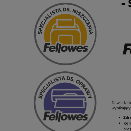
Dowiedz si
wynikającyc
Zdr
Kom
pro