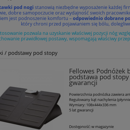
tawki pod nogi
stanowią niezbędne wyposażenie każdej firmy
wie, dobre samopoczucie oraz wydajność swoich pracownik
iem jest podnoszenie komfortu –
odpowiednio dobrane po
który chroni przed pojawianiem się bólu, dolegli
stosowanie pozwala na uzyskanie właściwej pozycji nóg wzglę
chowanie prawidłowej postawy, wspomagają właściwy przepływ
i / podstawy pod stopy
Fellowes Podnóżek b
podstawa pod stopy 
gwarancji
Powierzchnia podnóżka zawiera a
Regulowany kąt nachylenia (płynnie
Wymiary: 108x444x336 mm
5 lat gwarancji
Dostępność:
w magazynie