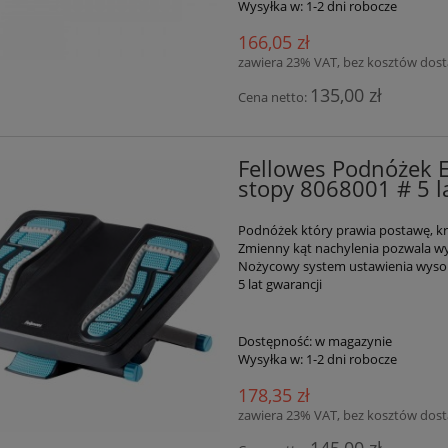
Wysyłka w:
1-2 dni robocze
166,05 zł
zawiera 23% VAT, bez kosztów dos
135,00 zł
Cena netto:
Fellowes Podnóżek
stopy 8068001 # 5 l
Podnóżek który prawia postawę, kr
Zmienny kąt nachylenia pozwala w
Nożycowy system ustawienia wyso
5 lat gwarancji
Dostępność:
w magazynie
Wysyłka w:
1-2 dni robocze
178,35 zł
zawiera 23% VAT, bez kosztów dos
145,00 zł