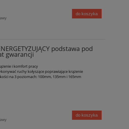
do koszyka
tawy
 ENERGETYZUJĄCY podstawa pod
at gwarancji
ążenie i komfort pracy
ykonywać ruchy kołyszące poprawiające krążenie
kości na 3 poziomach: 100mm, 135mm i 165mm
do koszyka
tawy