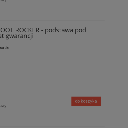
FOOT ROCKER - podstawa pod
at gwarancji
porcie
do koszyka
tawy