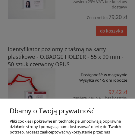
zawiera 23% VAT, bez kosztów
dostawy
79,20 zł
Cena netto:
do koszyka
Identyfikator poziomy z taśmą na karty
plastikowe - O.BADGE HOLDER - 55 x 90 mm -
50 sztuk czerwony OPUS
Dostępność:
w magazynie
Wysyłka w:
1-5 dni robocze
97,42 zł
zawiera 23% VAT, bez kosztów
dostawy
Dbamy o Twoją prywatność
79,20 zł
Cena netto:
Pliki cookies i pokrewne im technologie umożliwiają poprawne
działanie strony i pomagają nam dostosować ofertę do Twoich
do koszyka
potrzeb. Możesz zaakceptować wykorzystanie przez nas