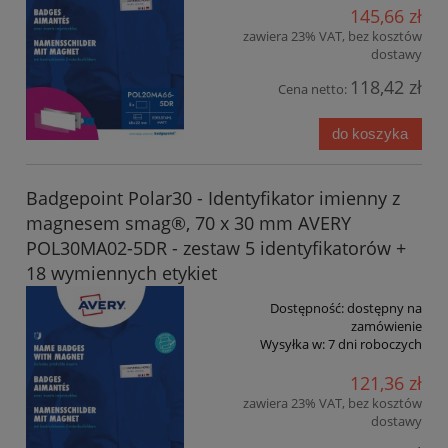
145,66 zł
zawiera 23% VAT, bez kosztów
dostawy
118,42 zł
Cena netto:
do koszyka
Badgepoint Polar30 - Identyfikator imienny z
magnesem smag®, 70 x 30 mm AVERY
POL30MA02-5DR - zestaw 5 identyfikatorów +
18 wymiennych etykiet
Dostępność:
dostępny na
zamówienie
Wysyłka w:
7 dni roboczych
121,36 zł
zawiera 23% VAT, bez kosztów
dostawy