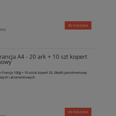
do koszyka
tawy
ancja A4 - 20 ark + 10 szt kopert
mowy
Francja 100g + 10 sztuk kopert DL Gładki jasnokremowy
rowych i atramentowych
do koszyka
tawy