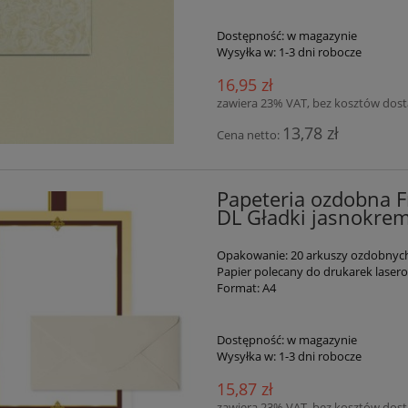
Dostępność:
w magazynie
Wysyłka w:
1-3 dni robocze
16,95 zł
zawiera 23% VAT, bez kosztów dos
13,78 zł
Cena netto:
Papeteria ozdobna Fr
DL Gładki jasnokre
Opakowanie: 20 arkuszy ozdobnych 
Papier polecany do drukarek lase
Format: A4
Dostępność:
w magazynie
Wysyłka w:
1-3 dni robocze
15,87 zł
zawiera 23% VAT, bez kosztów dos