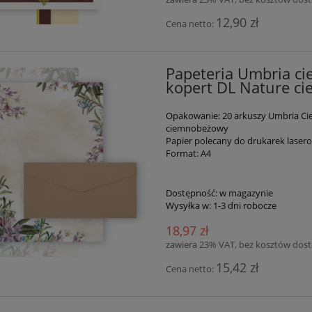
12,90 zł
Cena netto:
Papeteria Umbria ci
kopert DL Nature c
Opakowanie: 20 arkuszy Umbria Ci
ciemnobeżowy
Papier polecany do drukarek lase
Format: A4
Dostępność:
w magazynie
Wysyłka w:
1-3 dni robocze
18,97 zł
zawiera 23% VAT, bez kosztów dos
15,42 zł
Cena netto: