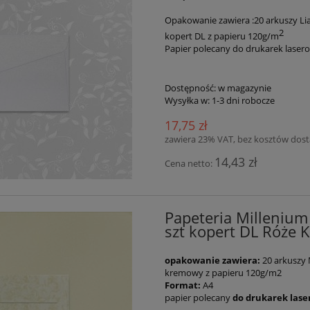
Opakowanie zawiera :20 arkuszy Lia
2
kopert DL z papieru 120g/m
Papier polecany do drukarek lase
Dostępność:
w magazynie
Wysyłka w:
1-3 dni robocze
17,75 zł
zawiera 23% VAT, bez kosztów dos
14,43 zł
Cena netto:
Papeteria Millenium
szt kopert DL Róże
opakowanie zawiera:
20 arkuszy 
kremowy z papieru 120g/m2
Format:
A4
papier polecany
do drukarek las