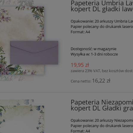
Papeteria Umbria La
kopert DL gładki l
Opakowanie: 20 arkuszy Umbria La
Papier polecany do drukarek lase
Format: A4
Dostępność:
w magazynie
Wysyłka w:
1-3 dni robocze
19,95 zł
zawiera 23% VAT, bez kosztów dos
16,22 zł
Cena netto:
Papeteria Niezapomi
kopert DL Gładki gr
Opakowanie: 20 arkuszy Niezapomin
Papier polecany do drukarek lase
Format: A4