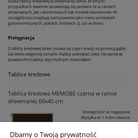
szuka tablicy kredowej w drewnianej ramie. W innych
przypadkach świetnie sprawdzają się zarówno te w ramach
drewnianych, jak i aluminiowych lub modele bezramowe. W
szczególności znajdują zastosowanie jako menu w lokalach
gastronomicznych, pubach, hotelach, tj. czy w domu.
Pielęgnacja
Z tablicy kredowej łatwo usuwa się z pył z kredy za pomocą gąbki
lub lekko wilgotnej szmatki. Należy pamiętać, żeby nie wycierać
powierzchni tablicy zbyt mokrym materiałem.
Tablice kredowe
Tablica kredowa MEMOBE czarna w ramie
drewnianej 60x40 cm
Dostępność:
w magazynie
Wysyłka w:
1-3 dni robocze
32,99 zł
Dbamy o Twoją prywatność
zawiera 23% VAT, bez kosztów