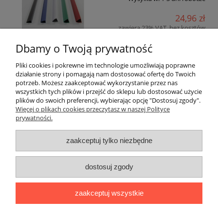
24,96 zł
zawiera 23% VAT, bez kosztów
dostawy
Dbamy o Twoją prywatność
20,29 zł
Cena netto:
Pliki cookies i pokrewne im technologie umożliwiają poprawne
działanie strony i pomagają nam dostosować ofertę do Twoich
do koszyka
potrzeb. Możesz zaakceptować wykorzystanie przez nas
wszystkich tych plików i przejść do sklepu lub dostosować użycie
plików do swoich preferencji, wybierając opcję "Dostosuj zgody".
«
1
2
3
»
Więcej o plikach cookies przeczytasz w naszej Polityce
prywatności.
Warunki zakupów
zaakceptuj tylko niezbędne
Moje konto
dostosuj zgody
Informacje o sklepie
zaakceptuj wszystkie
Blog i informacje dodatkowe