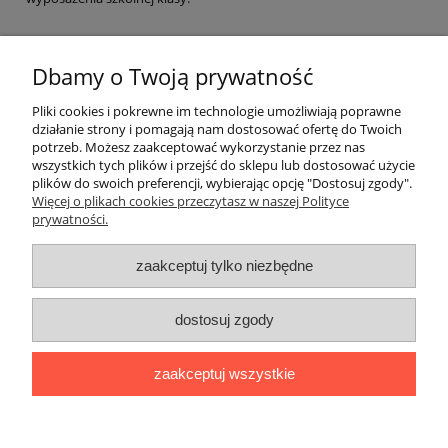
Udoskonalona tradycja
Dbamy o Twoją prywatność
W tej kategorii znajdą Państwo tradycyjne tablice kredowe, które
udoskonalono o właściwości magnetyczne pozwalające na
Pliki cookies i pokrewne im technologie umożliwiają poprawne
urozmaicenie lekcji. Oferujemy tablice w kolorze zielonym oraz
działanie strony i pomagają nam dostosować ofertę do Twoich
czarnym.
potrzeb. Możesz zaakceptować wykorzystanie przez nas
wszystkich tych plików i przejść do sklepu lub dostosować użycie
plików do swoich preferencji, wybierając opcję "Dostosuj zgody".
Nie znaleziono produktów spełniających podane kryteria.
Więcej o plikach cookies przeczytasz w naszej Polityce
prywatności.
Warunki zakupów
zaakceptuj tylko niezbędne
Moje konto
dostosuj zgody
Informacje o sklepie
zaakceptuj wszystkie
Blog i informacje dodatkowe
pokaż pełną wersję strony