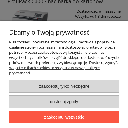
ProfiPack C400 - nacinarka do kartonów
Dostępność:
w magazynie
Wysyłka w:
1-3 dni robocze
6 765,00 zł
Dbamy o Twoją prywatność
zawiera 23% VAT, bez kosztów
dostawy
Pliki cookies i pokrewne im technologie umożliwiają poprawne
5 500,00 zł
działanie strony i pomagają nam dostosować ofertę do Twoich
Cena netto:
potrzeb. Możesz zaakceptować wykorzystanie przez nas
wszystkich tych plików i przejść do sklepu lub dostosować użycie
do koszyka
plików do swoich preferencji, wybierając opcję "Dostosuj zgody".
Więcej o plikach cookies przeczytasz w naszej Polityce
prywatności.
Warunki zakupów
zaakceptuj tylko niezbędne
Moje konto
dostosuj zgody
Informacje o sklepie
zaakceptuj wszystkie
Blog i informacje dodatkowe