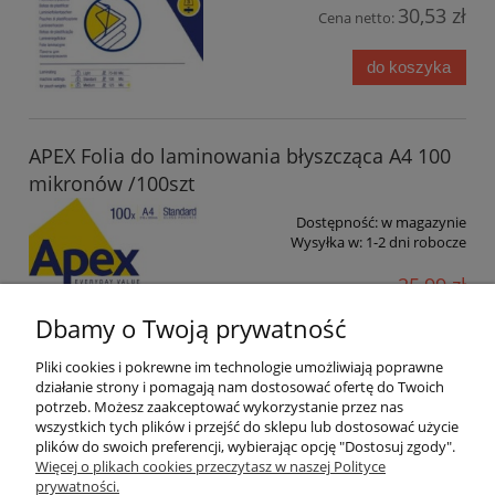
30,53 zł
Cena netto:
do koszyka
APEX Folia do laminowania błyszcząca A4 100
mikronów /100szt
Dostępność:
w magazynie
Wysyłka w:
1-2 dni robocze
25,99 zł
zawiera 23% VAT, bez kosztów
Dbamy o Twoją prywatność
dostawy
21,13 zł
Cena netto:
Pliki cookies i pokrewne im technologie umożliwiają poprawne
działanie strony i pomagają nam dostosować ofertę do Twoich
potrzeb. Możesz zaakceptować wykorzystanie przez nas
do koszyka
wszystkich tych plików i przejść do sklepu lub dostosować użycie
plików do swoich preferencji, wybierając opcję "Dostosuj zgody".
Więcej o plikach cookies przeczytasz w naszej Polityce
prywatności.