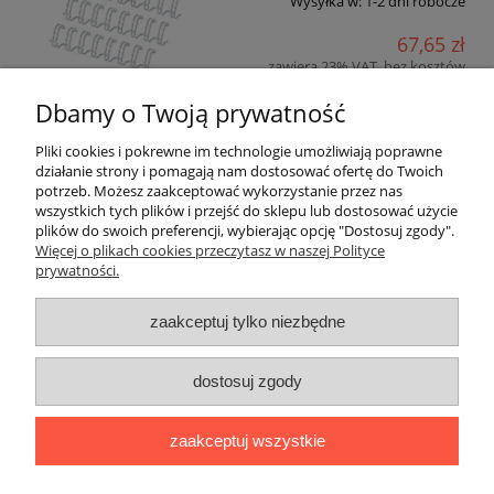
Wysyłka w:
1-2 dni robocze
67,65 zł
zawiera 23% VAT, bez kosztów
dostawy
Dbamy o Twoją prywatność
55,00 zł
Cena netto:
Pliki cookies i pokrewne im technologie umożliwiają poprawne
działanie strony i pomagają nam dostosować ofertę do Twoich
do koszyka
potrzeb. Możesz zaakceptować wykorzystanie przez nas
wszystkich tych plików i przejść do sklepu lub dostosować użycie
plików do swoich preferencji, wybierając opcję "Dostosuj zgody".
«
1
2
3
4
5
...
25
»
Więcej o plikach cookies przeczytasz w naszej Polityce
prywatności.
Warunki zakupów
zaakceptuj tylko niezbędne
Moje konto
dostosuj zgody
Informacje o sklepie
zaakceptuj wszystkie
Blog i informacje dodatkowe