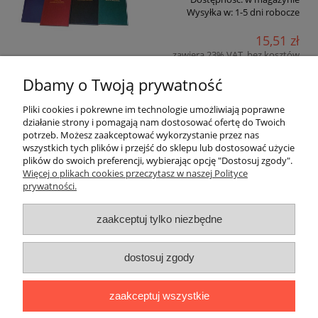
Wysyłka w:
1-5 dni robocze
15,51 zł
zawiera 23% VAT, bez kosztów
dostawy
Dbamy o Twoją prywatność
12,61 zł
Cena netto:
Pliki cookies i pokrewne im technologie umożliwiają poprawne
działanie strony i pomagają nam dostosować ofertę do Twoich
do koszyka
potrzeb. Możesz zaakceptować wykorzystanie przez nas
wszystkich tych plików i przejść do sklepu lub dostosować użycie
plików do swoich preferencji, wybierając opcję "Dostosuj zgody".
«
1
2
3
»
Więcej o plikach cookies przeczytasz w naszej Polityce
prywatności.
Warunki zakupów
zaakceptuj tylko niezbędne
Moje konto
dostosuj zgody
Informacje o sklepie
zaakceptuj wszystkie
Blog i informacje dodatkowe