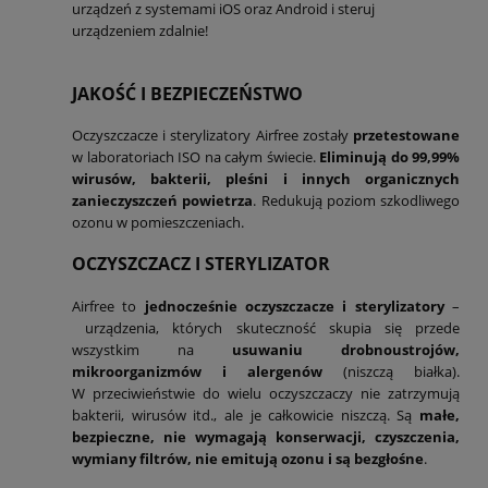
urządzeń z systemami iOS oraz Android i steruj
urządzeniem zdalnie!
JAKOŚĆ I BEZPIECZEŃSTWO
Oczyszczacze i sterylizatory Airfree zostały
przetestowane
w laboratoriach ISO na całym świecie.
Eliminują do 99,99%
wirusów, bakterii, pleśni i innych organicznych
zanieczyszczeń powietrza
. Redukują poziom szkodliwego
ozonu w pomieszczeniach.
OCZYSZCZACZ I STERYLIZATOR
Airfree to
jednocześnie oczyszczacze i sterylizatory
–
urządzenia, których skuteczność skupia się przede
wszystkim na
usuwaniu drobnoustrojów,
mikroorganizmów i alergenów
(niszczą białka).
W przeciwieństwie do wielu oczyszczaczy nie zatrzymują
bakterii, wirusów itd., ale je całkowicie niszczą. Są
małe,
bezpieczne, nie wymagają konserwacji, czyszczenia,
wymiany filtrów, nie emitują ozonu i są bezgłośne
.