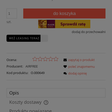
do koszyka
szt.
dodaj do przechowalni
WEŹ LEASING TERAZ
Ocena:
zapytaj o produkt
Producent:
AIRFREE
poleć znajomemu
Kod produktu:
O.000649
dodaj opinię
Opis
Koszty dostawy
Cena nie zawiera ewentualnych kosztów płatności
Produkty powiązane