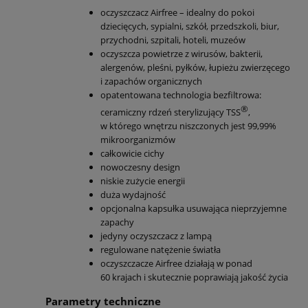
oczyszczacz Airfree – idealny do pokoi
dziecięcych, sypialni, szkół, przedszkoli, biur,
przychodni, szpitali, hoteli, muzeów
oczyszcza powietrze z wirusów, bakterii,
alergenów, pleśni, pyłków, łupieżu zwierzęcego
i zapachów organicznych
opatentowana technologia bezfiltrowa:
®
ceramiczny rdzeń sterylizujący TSS
,
w którego wnętrzu niszczonych jest 99,99%
mikroorganizmów
całkowicie cichy
nowoczesny design
niskie zużycie energii
duża wydajność
opcjonalna kapsułka usuwająca nieprzyjemne
zapachy
jedyny oczyszczacz z lampą
regulowane natężenie światła
oczyszczacze Airfree działają w ponad
60 krajach i skutecznie poprawiają jakość życia
Parametry techniczne