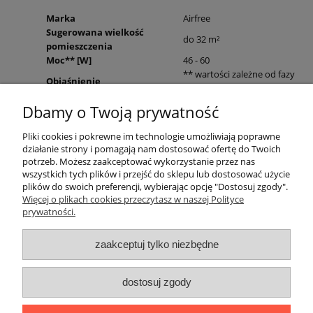
Marka
Airfree
Sugerowana wielkość
do 32 m²
pomieszczenia
Moc** [W]
46 - 60
** wartości zależne od fazy
Objaśnienie
pracy
Zasilanie
220 - 240 V, 50 / 60 Hz
Dbamy o Twoją prywatność
Waga netto
1,7 kg
Waga brutto
3 kg
Pliki cookies i pokrewne im technologie umożliwiają poprawne
Wysokość
420 mm
działanie strony i pomagają nam dostosować ofertę do Twoich
Szerokość
180 mm
potrzeb. Możesz zaakceptować wykorzystanie przez nas
Głębokość
180 mm
wszystkich tych plików i przejść do sklepu lub dostosować użycie
Gwarancja na urządzenie
2 lata
plików do swoich preferencji, wybierając opcję "Dostosuj zgody".
Więcej o plikach cookies przeczytasz w naszej Polityce
Przeznaczenie oczyszczacza
dla domu, do biura
prywatności.
Warunki zakupów
zaakceptuj tylko niezbędne
Moje konto
dostosuj zgody
Informacje o sklepie