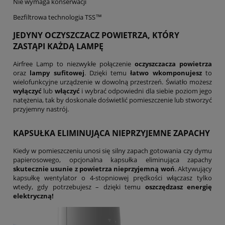
Nie wymaga konserwacji
Bezfiltrowa technologia TSS™
JEDYNY OCZYSZCZACZ POWIETRZA, KTÓRY
ZASTĄPI KAŻDĄ LAMPĘ
Airfree Lamp to niezwykłe połączenie
oczyszczacza powietrza
oraz
lampy sufitowej
. Dzięki temu
łatwo wkomponujesz
to
wielofunkcyjne urządzenie w dowolną przestrzeń. Światło możesz
wyłączyć
lub
włączyć
i wybrać odpowiedni dla siebie poziom jego
natężenia, tak by doskonale doświetlić pomieszczenie lub stworzyć
przyjemny nastrój.
KAPSUŁKA ELIMINUJĄCA NIEPRZYJEMNE ZAPACHY
Kiedy w pomieszczeniu unosi się silny zapach gotowania czy dymu
papierosowego, opcjonalna kapsułka eliminująca zapachy
skutecznie usunie z powietrza nieprzyjemną woń
. Aktywujący
kapsułkę wentylator o 4-stopniowej prędkości włączasz tylko
wtedy, gdy potrzebujesz – dzięki temu
oszczędzasz energię
elektryczną!