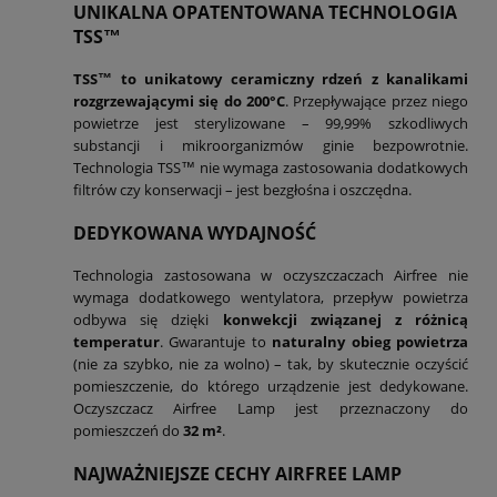
UNIKALNA OPATENTOWANA TECHNOLOGIA
TSS™
TSS™ to unikatowy ceramiczny rdzeń z kanalikami
rozgrzewającymi się do 200°C
. Przepływające przez niego
powietrze jest sterylizowane – 99,99% szkodliwych
substancji i mikroorganizmów ginie bezpowrotnie.
Technologia TSS™ nie wymaga zastosowania dodatkowych
filtrów czy konserwacji – jest bezgłośna i oszczędna.
DEDYKOWANA WYDAJNOŚĆ
Technologia zastosowana w oczyszczaczach Airfree nie
wymaga dodatkowego wentylatora, przepływ powietrza
odbywa się dzięki
konwekcji związanej z różnicą
temperatur
. Gwarantuje to
naturalny obieg powietrza
(nie za szybko, nie za wolno) – tak, by skutecznie oczyścić
pomieszczenie, do którego urządzenie jest dedykowane.
Oczyszczacz Airfree Lamp jest przeznaczony do
pomieszczeń do
32 m²
.
NAJWAŻNIEJSZE CECHY AIRFREE LAMP