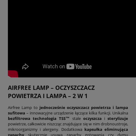
AIRFREE LAMP – OCZYSZCZACZ
POWIETRZA I LAMPA – 2 W 1
Airfree Lamp to
jednocześnie oczyszczacz powietrza i lampa
sufitowa
– innowacyjne urządzenie łączące kilka funkcji. Unikalna
bezfiltrowa technologia TSS™
stale
oczyszcza
i
sterylizuje
powietrze, całkowicie niszcząc znajdujące się w nim drobnoustroje,
mikroorganizmy i alergeny. Dodatkowa
kapsułka eliminująca
zapachy
skutecznie usuwa zapachy gotowania czy dymu