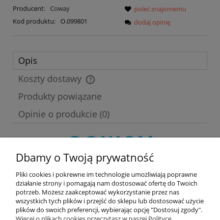
Producent:
Coway
poleć znajomemu
Kod produktu:
O.099801
dodaj opinię
Opis
Koszty dostawy
Cena nie zawiera ewentualnych kosztów płatności
Produkty powiązane
Opinie o produkcie (0)
Dbamy o Twoją prywatność
Filtr węglowy do Coway AP-
Pliki cookies i pokrewne im technologie umożliwiają poprawne
działanie strony i pomagają nam dostosować ofertę do Twoich
1008DH OPUS
potrzeb. Możesz zaakceptować wykorzystanie przez nas
wszystkich tych plików i przejść do sklepu lub dostosować użycie
Filtr węglowy do Coway AP-1008DH
plików do swoich preferencji, wybierając opcję "Dostosuj zgody".
Rodzaj części: oryginał
Więcej o plikach cookies przeczytasz w naszej Polityce