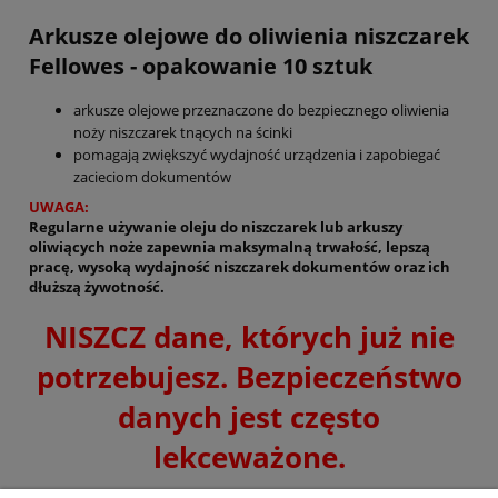
Arkusze olejowe do oliwienia niszczarek
Fellowes - opakowanie 10 sztuk
arkusze olejowe przeznaczone do bezpiecznego oliwienia
noży niszczarek tnących na ścinki
pomagają zwiększyć wydajność urządzenia i zapobiegać
zacięciom dokumentów
łatwe w użyciu: wystarczy zniszczyć jeden arkusz i
UWAGA:
uruchomić niszczarkę w opcji cofania na 2-3 sekundy (należy
Regularne używanie oleju do niszczarek lub arkuszy
powtórz tę czynność za każdym razem, gdy kosz niszczarki
oliwiących noże zapewnia maksymalną trwałość, lepszą
jest opróżniany)
pracę, wysoką wydajność niszczarek dokumentów oraz ich
dłuższą żywotność.
opakowanie zawiera 10 arkuszy olejowych
NISZCZ dane, których już nie
potrzebujesz. Bezpieczeństwo
danych jest często
lekceważone.