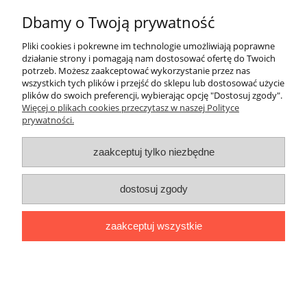
Zapytaj o fachową poradę w zakresie doboru i sprzedaży
wysokiej jakości niszczarek zgodnych z RODO, odpowiednich
Dbamy o Twoją prywatność
dla potrzeb Państwa, czy Państwa Firmy. Oferujemy pełną
gamę profesjonalnych urządzeń do wszystkich obszarów
Pliki cookies i pokrewne im technologie umożliwiają poprawne
zastosowań.
działanie strony i pomagają nam dostosować ofertę do Twoich
potrzeb. Możesz zaakceptować wykorzystanie przez nas
SPECJALNE WARUNKI HANDLOWE DLA WSZYSTKICH
wszystkich tych plików i przejść do sklepu lub dostosować użycie
JEDNOSTEK BUDŻETOWYCH
plików do swoich preferencji, wybierając opcję "Dostosuj zgody".
Więcej o plikach cookies przeczytasz w naszej Polityce
prywatności.
Warunki zakupów
zaakceptuj tylko niezbędne
Moje konto
dostosuj zgody
Informacje o sklepie
zaakceptuj wszystkie
Blog i informacje dodatkowe
pokaż pełną wersję strony
Sklep internetowy Shoper.pl