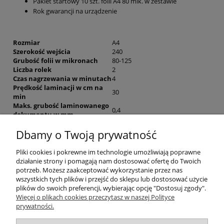
Pakiet startowy 10 szt. folii A4 80 mik. w zestawie
Rok gwarancji na urządzenie
Rozmiar
A4
Szerokość wejścia
240
Grubość folii w mikronach
80-125
Liczba rolek
2
Czas nagrzewania w minutach
4
Prędkość laminacji w cm na
30
min
Maks. grubość laminowanego
0,4
dokumentu w mm
Możliwość laminacji zdjęć
Tak
Dbamy o Twoją prywatność
Laminacja bez carriera
Tak
Dźwignia zwalniająca
Tak
Auto Shut Off
Tak
Pliki cookies i pokrewne im technologie umożliwiają poprawne
Jam Free
Tak
działanie strony i pomagają nam dostosować ofertę do Twoich
Sygnał gotowości
dioda
potrzeb. Możesz zaakceptować wykorzystanie przez nas
Mechanizm grzejny
płyta grzejna
wszystkich tych plików i przejść do sklepu lub dostosować użycie
Wymiary urządzenia w mm
62 x 359 x 113
plików do swoich preferencji, wybierając opcję "Dostosuj zgody".
Waga w kg
1
Więcej o plikach cookies przeczytasz w naszej Polityce
Nr kat.
4560001
prywatności.
Warunki zakupów